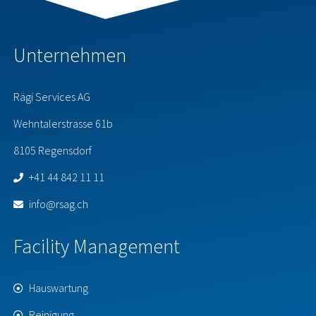
Unternehmen
Rägi Services AG
Wehntalerstrasse 61b
8105 Regensdorf
+41 44 842 11 11
info@rsag.ch
Facility Management
Hauswartung
Reinigung